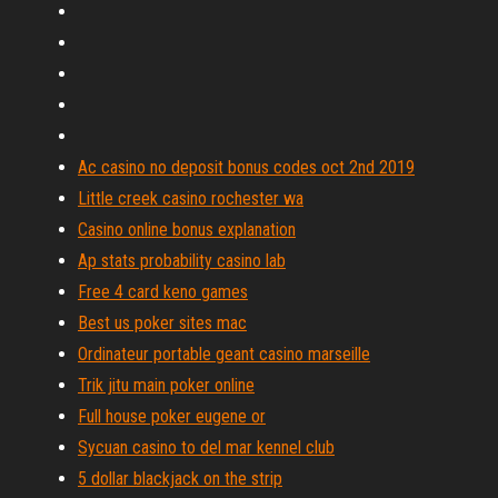
Ac casino no deposit bonus codes oct 2nd 2019
Little creek casino rochester wa
Casino online bonus explanation
Ap stats probability casino lab
Free 4 card keno games
Best us poker sites mac
Ordinateur portable geant casino marseille
Trik jitu main poker online
Full house poker eugene or
Sycuan casino to del mar kennel club
5 dollar blackjack on the strip