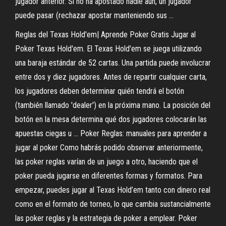
jugador anterior. Si no ha apostado nadie aún, un jugador
puede pasar (rechazar apostar manteniendo sus ...
Reglas del Texas Hold'em| Aprende Poker Gratis Jugar al
Poker Texas Hold'em. El Texas Hold'em se juega utilizando
una baraja estándar de 52 cartas. Una partida puede involucrar
entre dos y diez jugadores. Antes de repartir cualquier carta,
los jugadores deben determinar quién tendrá el botón
(también llamado 'dealer') en la próxima mano. La posición del
botón en la mesa determina qué dos jugadores colocarán las
apuestas ciegas u ... Poker Reglas: manuales para aprender a
jugar al poker Como habrás podido observar anteriormente,
las poker reglas varían de un juego a otro, haciendo que el
poker pueda jugarse en diferentes formas y formatos. Para
empezar, puedes jugar al Texas Hold’em tanto con dinero real
como en el formato de torneo, lo que cambia sustancialmente
las poker reglas y la estrategia de poker a emplear. Poker