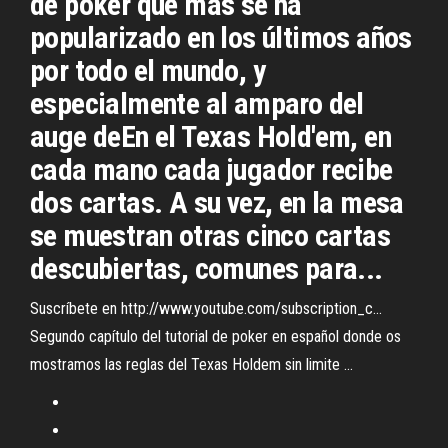
de poker que más se ha
popularizado en los últimos años
por todo el mundo, y
especialmente al amparo del
auge deEn el Texas Hold'em, en
cada mano cada jugador recibe
dos cartas. A su vez, en la mesa
se muestran otras cinco cartas
descubiertas, comunes para...
Suscríbete en http://www.youtube.com/subscription_c...
Segundo capítulo del tutorial de poker en español donde os
mostramos las reglas del Texas Holdem sin limite ...